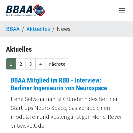
Skip to main navigation
Skip to main content
Skip to page footer
You are here:
BBAA
Aktuelles
News
Aktuelles
1
2
3
4
nächste
BBAA Mitglied im RBB - Interview:
Berliner Ingenieurin von Neurospace
Irene Selvanathan ist Gründerin des Berliner
Start-ups Neuro Space, das gerade einen
modularen und kostengünstigen Mond-Rover
entwickelt, der…